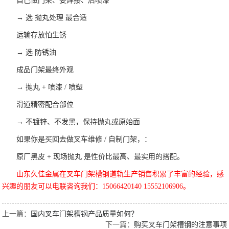
自己做门架、要焊接、后喷漆
→ 选 抛丸处理 最合适
运输存放怕生锈
→ 选 防锈油
成品门架最终外观
→ 抛丸 + 喷漆 / 喷塑
滑道精密配合部位
→ 不镀锌、不发黑，保持抛丸或原始面
如果你是买回去做叉车维修 / 自制门架，：
原厂黑皮 + 现场抛丸 是性价比最高、最实用的搭配。
山东久佳金属在叉车门架槽钢道轨生产销售积累了丰富的经验，感
兴趣的朋友可以电联咨询我们：15066420140 15552106906。
上一篇：
国内叉车门架槽钢产品质量如何？
下一篇：
购买叉车门架槽钢的注意事项