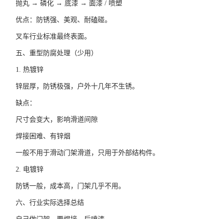
抛丸 → 磷化 → 底漆 → 面漆 / 喷塑
优点：防锈强、美观、耐磕碰。
叉车行业标准最终表面。
五、重型防腐处理（少用）
1. 热镀锌
锌层厚，防锈极强，户外十几年不生锈。
缺点：
尺寸会变大，影响滑道间隙
焊接困难、有锌烟
一般不用于滑动门架滑道，只用于外部结构件。
2. 电镀锌
防锈一般，成本高，门架几乎不用。
六、行业实际选择总结