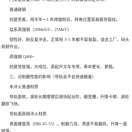
普通碳钢
抗疲劳差，用半年～1 年焊缝附近、转角位置容易疲劳裂纹。
锰系高强钢（20MnSiV、25MnV）
韧性好、耐反复冲击，正常用 3–5 年都不容易裂，适合工厂、码头
高频作业。
高强钢 Q460+
抗疲劳极强，大吨位、高起升叉车专用，寿命更长、更稳。
三、对耐磨性能的影响（导轨会不会快速磨废）
未淬火普通材质
导轨面软，滚轮长期摩擦后很快起台阶、磨宽槽，升降卡顿、滚轮
磨损飞快。
导轨面高频淬火材质
表面硬度高（HRC45–55），耐磨几倍，滑道不易磨损，升降一直
顺滑。