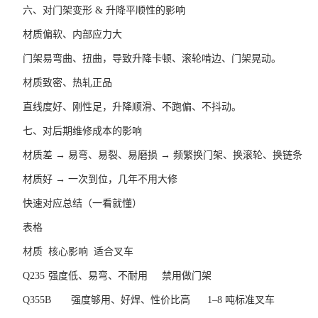
六、对门架变形 & 升降平顺性的影响
材质偏软、内部应力大
门架易弯曲、扭曲，导致升降卡顿、滚轮啃边、门架晃动。
材质致密、热轧正品
直线度好、刚性足，升降顺滑、不跑偏、不抖动。
七、对后期维修成本的影响
材质差 → 易弯、易裂、易磨损 → 频繁换门架、换滚轮、换链条
材质好 → 一次到位，几年不用大修
快速对应总结（一看就懂）
表格
材质
核心影响
适合叉车
Q235
强度低、易弯、不耐用
禁用做门架
Q355B
强度够用、好焊、性价比高
1–8 吨标准叉车