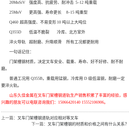
20MnSiV
强度高、抗疲劳、耐冲击
5–12 吨重载
25MnV
更高强、寿命更长
8–15 吨重型
Q460
超高强度、不易变形
10 吨以上大吨位
Q355D
低温不脆裂
冷库、北方室外
淬火导轨
超耐磨、升降顺滑
所有工况都更耐用
一句话记住：
门架槽钢材质，决定叉车安全、载重、寿命、好不好修、耐不耐
磨。
普通工况用 Q355B，重载用锰钢，冷库用 D 级低温钢，耐磨一定
要淬火轨。
山东久佳金属在叉车门架槽钢道轨生产销售积累了丰富的经验，感
兴趣的朋友可以电联咨询我们：15066420140 15552106906。
上一篇：
叉车门架槽钢道轨对应相对等叉车
下一篇：
叉车门架槽钢的材质和价格之间有什么关系？